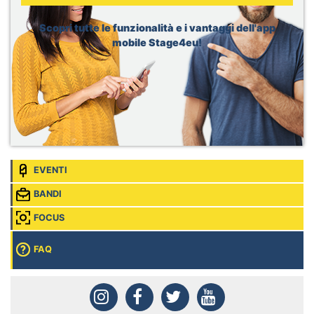
Dior, Merchandising Intern
Sede:
Brussels, Belgio
Scopri tutte le funzionalità e i vantaggi dell'app
mobile Stage4eu!
EVENTI
BANDI
FOCUS
FAQ