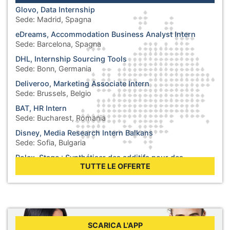
Glovo, Data Internship
Sede:
Madrid, Spagna
eDreams, Accommodation Business Analyst Intern
Sede:
Barcelona, Spagna
DHL, Internship Sourcing Tools
Sede:
Bonn, Germania
Deliveroo, Marketing Associate Intern
Sede:
Brussels, Belgio
BAT, HR Intern
Sede:
Bucharest, Romania
Disney, Media Research Intern Balkans
Sede:
Sofia, Bulgaria
Rolex, Stage : Synthétiser des additifs pour des
lubrifiants
TUTTE LE OFFERTE
Sede:
Biel, Svizzera
WHO, Internship - Business Operations
Sede:
Berlin, Germania
WHO, Internship - Nutrition and Food Safety
Sede:
Geneva, Svizzera
SCARICA L'APP