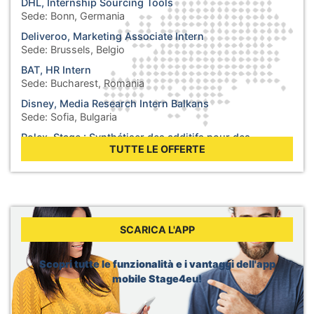
DHL, Internship Sourcing Tools
Sede:
Bonn, Germania
Deliveroo, Marketing Associate Intern
Sede:
Brussels, Belgio
BAT, HR Intern
Sede:
Bucharest, Romania
Disney, Media Research Intern Balkans
Sede:
Sofia, Bulgaria
Rolex, Stage : Synthétiser des additifs pour des
lubrifiants
TUTTE LE OFFERTE
Sede:
Biel, Svizzera
WHO, Internship - Business Operations
Sede:
Berlin, Germania
WHO, Internship - Nutrition and Food Safety
Sede:
Geneva, Svizzera
SCARICA L'APP
Dior, Merchandising Intern
Sede:
Brussels, Belgio
Scopri tutte le funzionalità e i vantaggi dell'app
mobile Stage4eu!