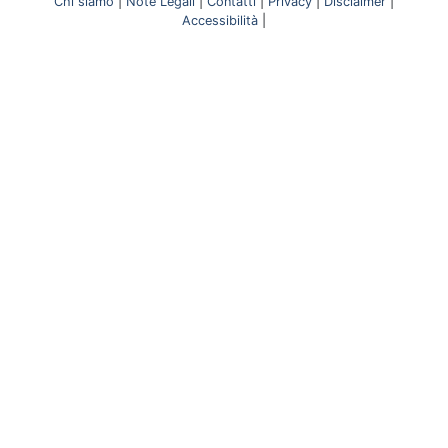
Chi siamo
|
Note Legali
|
Contatti
|
Privacy
|
Disclaimer
|
Accessibilità
|