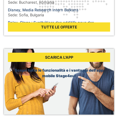
Sede:
Bucharest, Romania
Disney, Media Research Intern Balkans
Sede:
Sofia, Bulgaria
Rolex, Stage : Synthétiser des additifs pour des
lubrifiants
TUTTE LE OFFERTE
Sede:
Biel, Svizzera
WHO, Internship - Business Operations
Sede:
Berlin, Germania
WHO, Internship - Nutrition and Food Safety
Sede:
Geneva, Svizzera
SCARICA L'APP
Dior, Merchandising Intern
Sede:
Brussels, Belgio
Scopri tutte le funzionalità e i vantaggi dell'app
mobile Stage4eu!