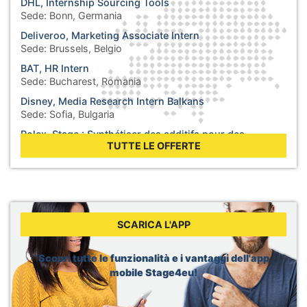
DHL, Internship Sourcing Tools
Sede:
Bonn, Germania
Deliveroo, Marketing Associate Intern
Sede:
Brussels, Belgio
BAT, HR Intern
Sede:
Bucharest, Romania
Disney, Media Research Intern Balkans
Sede:
Sofia, Bulgaria
Rolex, Stage : Synthétiser des additifs pour des
lubrifiants
TUTTE LE OFFERTE
Sede:
Biel, Svizzera
WHO, Internship - Business Operations
Sede:
Berlin, Germania
WHO, Internship - Nutrition and Food Safety
Sede:
Geneva, Svizzera
SCARICA L'APP
Dior, Merchandising Intern
Sede:
Brussels, Belgio
Scopri tutte le funzionalità e i vantaggi dell'app
mobile Stage4eu!