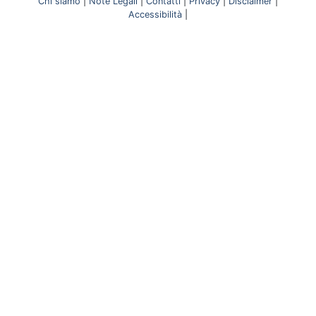
Chi siamo
|
Note Legali
|
Contatti
|
Privacy
|
Disclaimer
|
Accessibilità
|