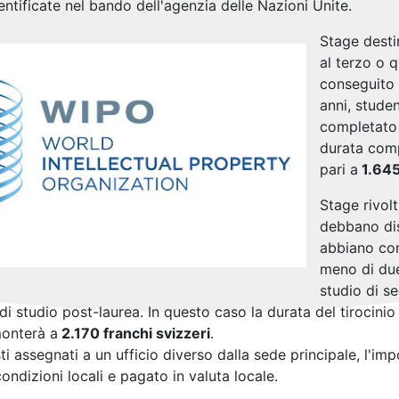
entificate nel bando dell'agenzia delle Nazioni Unite.
Stage destin
al terzo o 
conseguito i
anni, studen
completato n
durata com
pari a
1.645
Stage rivolt
debbano dis
abbiano cons
meno di due 
studio di se
di studio post-laurea. In questo caso la durata del tirocin
onterà a
2.170 franchi svizzeri
.
sti assegnati a un ufficio diverso dalla sede principale, l'i
ondizioni locali e pagato in valuta locale.