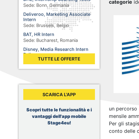
categorie
id
Sede:
Bonn, Germania
Deliveroo, Marketing Associate
Intern
Sede:
Brussels, Belgio
BAT, HR Intern
Sede:
Bucharest, Romania
Disney, Media Research Intern
Balkans
TUTTE LE OFFERTE
Sede:
Sofia, Bulgaria
Rolex, Stage : Synthétiser des
additifs pour des lubrifiants
Sede:
Biel, Svizzera
WHO, Internship - Business
SCARICA L'APP
Operations
Sede:
Berlin, Germania
un percorso 
WHO, Internship - Nutrition and
Scopri tutte le funzionalità e i
Food Safety
mensile amm
vantaggi dell'app mobile
Sede:
Geneva, Svizzera
Stage4eu!
Per gli stagi
Dior, Merchandising Intern
conto delle c
Sede:
Brussels, Belgio