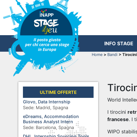
INFO STAGE
Home
>
Bandi
> Tirocini
Tiroci
ULTIME OFFERTE
World Intell
Glovo, Data Internship
Sede:
Madrid, Spagna
I tirocini
retr
eDreams, Accommodation
francese
. I
Business Analyst Intern
Sede:
Barcelona, Spagna
WIPO stabilis
DHL, Internship Sourcing Tools