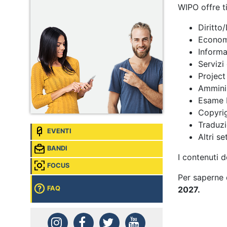
WIPO offre ti
Diritto/
Economi
Informa
Servizi
Project
Amminis
Esame b
Copyri
Traduz
EVENTI
Altri s
BANDI
I contenuti d
FOCUS
Per saperne 
FAQ
2027.