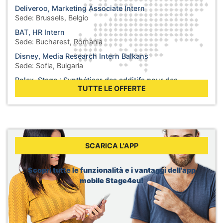
Deliveroo, Marketing Associate Intern
Sede:
Brussels, Belgio
BAT, HR Intern
Sede:
Bucharest, Romania
Disney, Media Research Intern Balkans
Sede:
Sofia, Bulgaria
Rolex, Stage : Synthétiser des additifs pour des
lubrifiants
TUTTE LE OFFERTE
Sede:
Biel, Svizzera
WHO, Internship - Business Operations
Sede:
Berlin, Germania
WHO, Internship - Nutrition and Food Safety
Sede:
Geneva, Svizzera
SCARICA L'APP
Dior, Merchandising Intern
Sede:
Brussels, Belgio
Scopri tutte le funzionalità e i vantaggi dell'app
mobile Stage4eu!