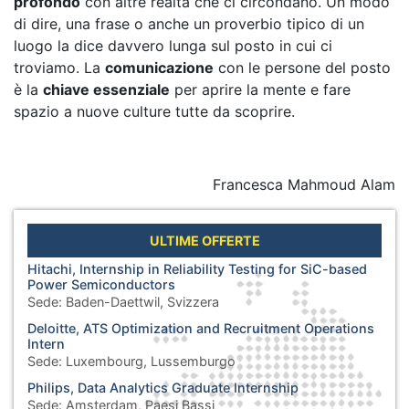
profondo
con altre realtà che ci circondano. Un modo
di dire, una frase o anche un proverbio tipico di un
luogo la dice davvero lunga sul posto in cui ci
troviamo. La
comunicazione
con le persone del posto
è la
chiave essenziale
per aprire la mente e fare
spazio a nuove culture tutte da scoprire.
Francesca Mahmoud Alam
ULTIME OFFERTE
Hitachi, Internship in Reliability Testing for SiC-based
Power Semiconductors
Sede:
Baden-Daettwil, Svizzera
Deloitte, ATS Optimization and Recruitment Operations
Intern
Sede:
Luxembourg, Lussemburgo
Philips, Data Analytics Graduate Internship
Sede:
Amsterdam, Paesi Bassi