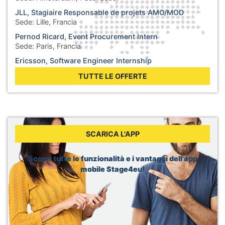
JLL, Stagiaire Responsable de projets AMO/MOD
Sede:
Lille, Francia
Pernod Ricard, Event Procurement Intern
Sede:
Paris, Francia
Ericsson, Software Engineer Internship
Sede:
Łódź, Polonia
TUTTE LE OFFERTE
General Electric, Engineering Intern
Sede:
Bucharest, Romania
Tripadvisor, B2B Marketing Content & AI Intern
Sede:
Barcelona, Spagna
Total, Power Trading New Ventures – Regulatory Affairs
SCARICA L'APP
Intern
Sede:
Genève, Svizzera
Scopri tutte le funzionalità e i vantaggi dell'app
Airbus, Intern Artificial Intelligence
mobile Stage4eu!
Sede:
Donauwörth, Germania