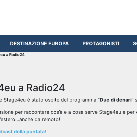
DESTINAZIONE EUROPA
PROTAGONISTI
S
eu a Radio24
4eu a Radio24
e Stage4eu è stato ospite del programma “
Due di denari
” 
asione per raccontare cos’è e a cosa serve Stage4eu e per da
l’estero…anche da remoto!
odcast della puntata!