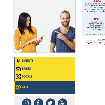
Procurement Intern
Sede:
Paris, Francia
Merck, Internship Wearable
Software Engineering
Sede:
Corsier-sur-Vevey (Vaud),
Svizzera
EVENTI
BANDI
FOCUS
FAQ