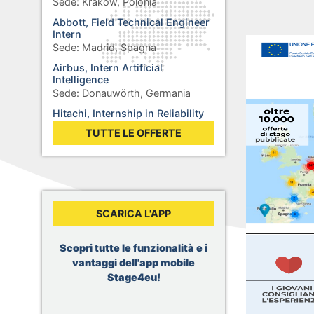
Sede:
Kraków, Polonia
Abbott, Field Technical Engineer
Intern
Sede:
Madrid, Spagna
Airbus, Intern Artificial
Intelligence
Sede:
Donauwörth, Germania
Hitachi, Internship in Reliability
Testing for SiC-based Power
TUTTE LE OFFERTE
Semiconductors
Sede:
Baden-Daettwil, Svizzera
Deloitte, ATS Optimization and
Recruitment Operations Intern
Sede:
Luxembourg, Lussemburgo
SCARICA L'APP
Philips, Data Analytics Graduate
Internship
Sede:
Amsterdam, Paesi Bassi
Scopri tutte le funzionalità e i
JLL, Stagiaire Responsable de
vantaggi dell'app mobile
projets AMO/MOD
Stage4eu!
Sede:
Lille, Francia
Pernod Ricard, Event