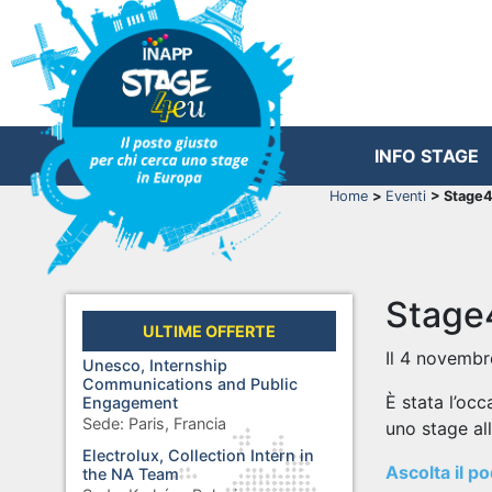
INFO STAGE
Home
>
Eventi
> Stage4
Stage
ULTIME OFFERTE
Il 4 novembr
Unesco, Internship
Communications and Public
È stata l’occ
Engagement
Sede:
Paris, Francia
uno stage al
Electrolux, Collection Intern in
Ascolta il p
the NA Team