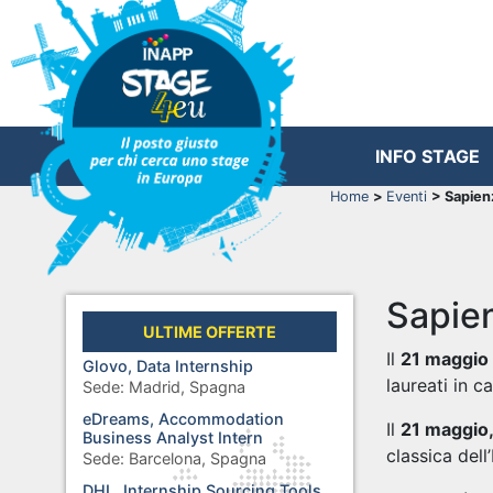
INFO STAGE
Home
>
Eventi
> Sapien
Sapie
ULTIME OFFERTE
Il
21 maggio
Glovo, Data Internship
laureati in 
Sede:
Madrid, Spagna
eDreams, Accommodation
Il
21 maggio,
Business Analyst Intern
classica dell’
Sede:
Barcelona, Spagna
DHL, Internship Sourcing Tools