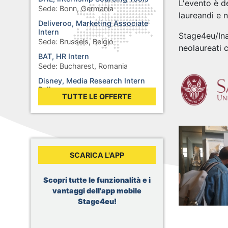
L'evento è de
Sede:
Bonn, Germania
laureandi e n
Deliveroo, Marketing Associate
Intern
Stage4eu/In
Sede:
Brussels, Belgio
neolaureati 
BAT, HR Intern
Sede:
Bucharest, Romania
Disney, Media Research Intern
Balkans
TUTTE LE OFFERTE
Sede:
Sofia, Bulgaria
Rolex, Stage : Synthétiser des
additifs pour des lubrifiants
Sede:
Biel, Svizzera
WHO, Internship - Business
SCARICA L'APP
Operations
Sede:
Berlin, Germania
WHO, Internship - Nutrition and
Scopri tutte le funzionalità e i
Food Safety
vantaggi dell'app mobile
Sede:
Geneva, Svizzera
Stage4eu!
Dior, Merchandising Intern
Sede:
Brussels, Belgio