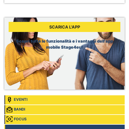
Services
Sede:
Paris, Francia
Forvis Mazars, Internship in Audit
Sede:
Mont-Saint-Guibert, Louvain-la-Neuve, Belgio
SCARICA L'APP
Safran, Stage Talent Acquisition Specialist
Sede:
Malakoff, Francia
Scopri tutte le funzionalità e i vantaggi dell'app
Deliveroo, Marketing Associate Intern
mobile Stage4eu!
Sede:
Brussels, Belgio
EVENTI
BANDI
FOCUS