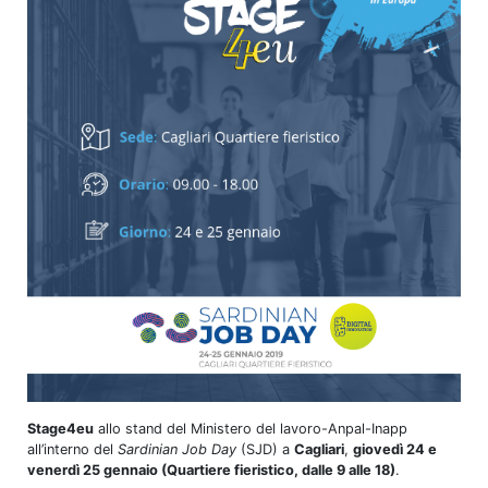
Stage4eu
allo stand del Ministero del lavoro-Anpal-Inapp
all’interno del
Sardinian Job Day
(SJD) a
Cagliari
,
giovedì 24 e
venerdì 25 gennaio (Quartiere fieristico, dalle 9 alle 18)
.