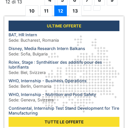
4
5
6
7
8
9
12 di 13
10
11
12
13
ULTIME OFFERTE
BAT, HR Intern
Sede:
Bucharest, Romania
Disney, Media Research Intern Balkans
Sede:
Sofia, Bulgaria
Rolex, Stage : Synthétiser des additifs pour des
lubrifiants
Sede:
Biel, Svizzera
WHO, Internship - Business Operations
Sede:
Berlin, Germania
WHO, Internship - Nutrition and Food Safety
Sede:
Geneva, Svizzera
Continental, Internship Test Stand Development for Tire
Manufacturing
Sede:
Hannover, Germania
TUTTE LE OFFERTE
Unesco, Internship Division of Internal Oversight