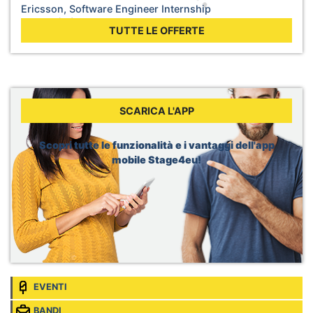
Ericsson, Software Engineer Internship
Sede:
Łódź, Polonia
TUTTE LE OFFERTE
General Electric, Engineering Intern
Sede:
Bucharest, Romania
Tripadvisor, B2B Marketing Content & AI Intern
Sede:
Barcelona, Spagna
Total, Power Trading New Ventures – Regulatory Affairs
SCARICA L'APP
Intern
Sede:
Genève, Svizzera
Scopri tutte le funzionalità e i vantaggi dell'app
Airbus, Intern Artificial Intelligence
mobile Stage4eu!
Sede:
Donauwörth, Germania
EVENTI
BANDI