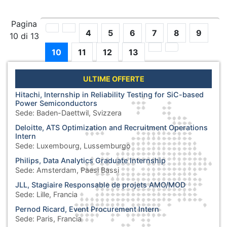
Pagina
4
5
6
7
8
9
10 di 13
10
11
12
13
ULTIME OFFERTE
Hitachi, Internship in Reliability Testing for SiC-based
Power Semiconductors
Sede:
Baden-Daettwil, Svizzera
Deloitte, ATS Optimization and Recruitment Operations
Intern
Sede:
Luxembourg, Lussemburgo
Philips, Data Analytics Graduate Internship
Sede:
Amsterdam, Paesi Bassi
JLL, Stagiaire Responsable de projets AMO/MOD
Sede:
Lille, Francia
Pernod Ricard, Event Procurement Intern
Sede:
Paris, Francia