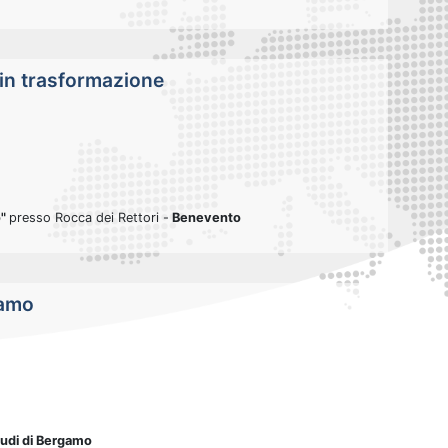
 in trasformazione
o"
presso Rocca dei Rettori -
Benevento
gamo
studi di Bergamo