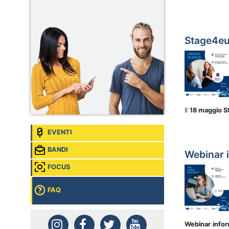
Stage4eu 
Il
18 maggio 
EVENTI
BANDI
Webinar i
FOCUS
FAQ
Webinar
info