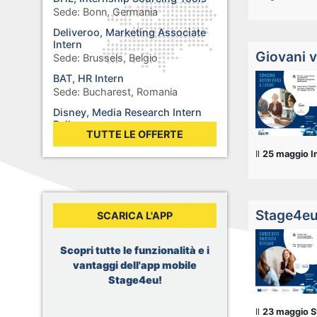
Sede:
Bonn, Germania
Deliveroo, Marketing Associate
Intern
Giovani v
Sede:
Brussels, Belgio
BAT, HR Intern
Sede:
Bucharest, Romania
Disney, Media Research Intern
Balkans
TUTTE LE OFFERTE
Sede:
Sofia, Bulgaria
Il
25 maggio In
Rolex, Stage : Synthétiser des
additifs pour des lubrifiants
Sede:
Biel, Svizzera
WHO, Internship - Business
Stage4eu 
SCARICA L'APP
Operations
Sede:
Berlin, Germania
WHO, Internship - Nutrition and
Scopri tutte le funzionalità e i
Food Safety
vantaggi dell'app mobile
Sede:
Geneva, Svizzera
Stage4eu!
Dior, Merchandising Intern
Sede:
Brussels, Belgio
Il
23 maggio 