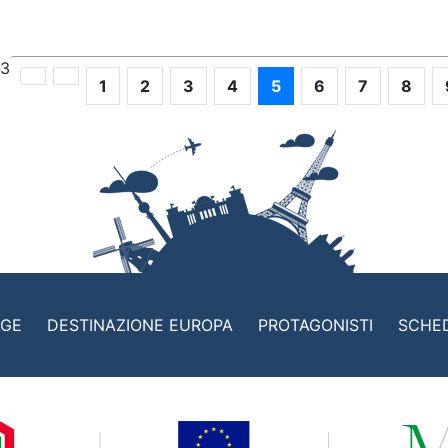
13
1
2
3
4
5
6
7
8
AGE
DESTINAZIONE EUROPA
PROTAGONISTI
SCHE