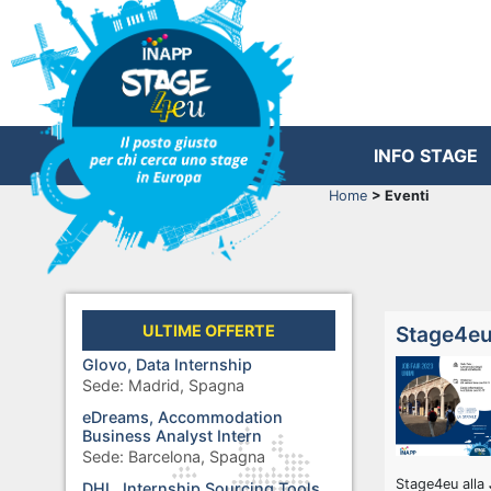
INFO STAGE
Home
> Eventi
ULTIME OFFERTE
Stage4eu 
Glovo, Data Internship
Sede:
Madrid, Spagna
eDreams, Accommodation
Business Analyst Intern
Sede:
Barcelona, Spagna
Stage4eu alla
DHL, Internship Sourcing Tools