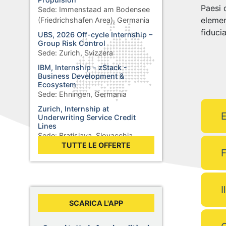
Paesi 
Sede:
Immenstaad am Bodensee
elemen
(Friedrichshafen Area), Germania
fiduci
UBS, 2026 Off-cycle Internship –
Group Risk Control
Sede:
Zurich, Svizzera
IBM, Internship - zStack -
Business Development &
Ecosystem
Sede:
Ehningen, Germania
Zurich, Internship at
E
Underwriting Service Credit
Lines
Sede:
Bratislava, Slovacchia
TUTTE LE OFFERTE
International Federation of Red
F
Cross and Red Crescent
Societies, Intern, Global Health
Security, IFRC Health and Care
Department
I
Sede:
Geneva, Svizzera
SCARICA L'APP
Puma, Internship Global Sporting
Moments