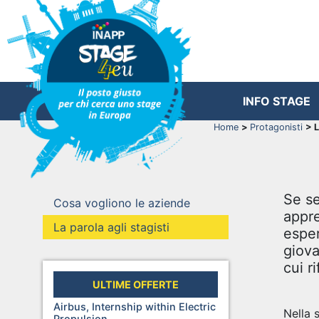
INFO STAGE
Home
>
Protagonisti
> L
Se se
Cosa vogliono le aziende
appre
La parola agli stagisti
esper
giova
cui ri
ULTIME OFFERTE
Airbus, Internship within Electric
Nella 
Propulsion