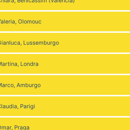
hiara, Benicàssim (Valencia)
aleria, Olomouc
ianluca, Lussemburgo
artina, Londra
Marco, Amburgo
laudia, Parigi
mar, Praga