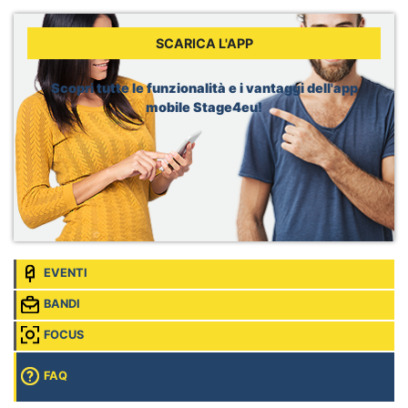
Sede:
Barcelona, Spagna
Total, Power Trading New Ventures – Regulatory Affairs
SCARICA L'APP
Intern
Sede:
Genève, Svizzera
Scopri tutte le funzionalità e i vantaggi dell'app
Airbus, Intern Artificial Intelligence
mobile Stage4eu!
Sede:
Donauwörth, Germania
EVENTI
BANDI
FOCUS
FAQ