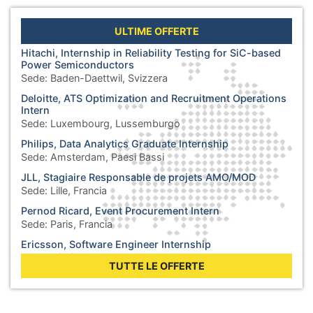
ULTIME OFFERTE
Hitachi, Internship in Reliability Testing for SiC-based
Power Semiconductors
Sede:
Baden-Daettwil, Svizzera
Deloitte, ATS Optimization and Recruitment Operations
Intern
Sede:
Luxembourg, Lussemburgo
Philips, Data Analytics Graduate Internship
Sede:
Amsterdam, Paesi Bassi
JLL, Stagiaire Responsable de projets AMO/MOD
Sede:
Lille, Francia
Pernod Ricard, Event Procurement Intern
Sede:
Paris, Francia
Ericsson, Software Engineer Internship
Sede:
Łódź, Polonia
TUTTE LE OFFERTE
General Electric, Engineering Intern
Sede:
Bucharest, Romania
Tripadvisor, B2B Marketing Content & AI Intern