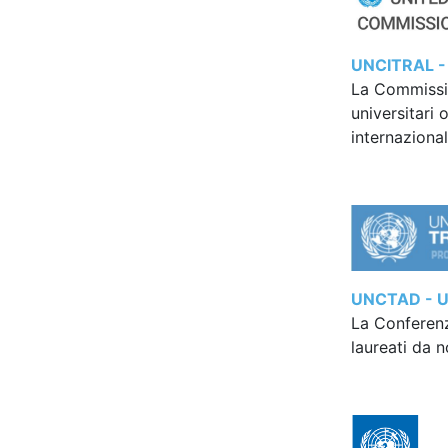
UNCITRAL - 
La Commissio
universitari 
internaziona
UNCTAD - Un
La Conferenz
laureati da n