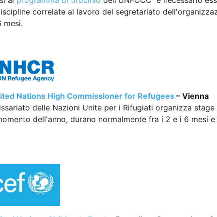
si al
programma di tirocinio
dell'UNFCCC è necessario esser
discipline correlate al lavoro del segretariato dell'organizza
6 mesi.
ted Nations High Commissioner for Refugees
– Vienna
sariato delle Nazioni Unite per i Rifugiati organizza stage re
 momento dell'anno, durano normalmente fra i 2 e i 6 mesi e s