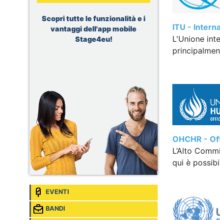
Sede:
Bucharest, Romania
Scopri tutte le funzionalità e i
Tripadvisor, B2B Marketing
ITU - Inter
Content & AI Intern
vantaggi dell'app mobile
Sede:
Barcelona, Spagna
L'Unione int
Stage4eu!
principalment
Total, Power Trading New
Ventures – Regulatory Affairs
Intern
Sede:
Genève, Svizzera
Airbus, Intern Artificial
Intelligence
Sede:
Donauwörth, Germania
OHCHR - Off
L’Alto Commi
qui è possibi
EVENTI
BANDI