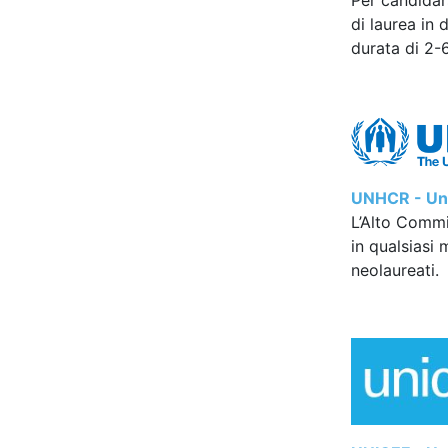
Per candidar
di laurea in 
durata di 2-
UNHCR - Uni
L’Alto Commis
in qualsiasi
neolaureati.