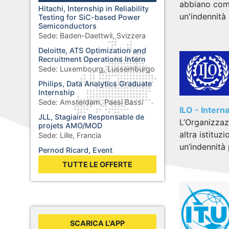
abbiano comp
Hitachi, Internship in Reliability
un'indennità
Testing for SiC-based Power
Semiconductors
Sede:
Baden-Daettwil, Svizzera
Deloitte, ATS Optimization and
Recruitment Operations Intern
Sede:
Luxembourg, Lussemburgo
Philips, Data Analytics Graduate
Internship
Sede:
Amsterdam, Paesi Bassi
ILO - Intern
JLL, Stagiaire Responsable de
L’Organizzaz
projets AMO/MOD
altra istitu
Sede:
Lille, Francia
un’indennità 
Pernod Ricard, Event
Procurement Intern
TUTTE LE OFFERTE
Sede:
Paris, Francia
Ericsson, Software Engineer
Internship
Sede:
Łódź, Polonia
General Electric, Engineering
SCARICA L'APP
Intern