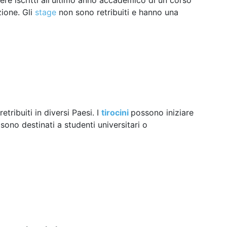
e iscritti all'ultimo anno accademico di un corso
zione. Gli
stage
non sono retribuiti e hanno una
tribuiti in diversi Paesi. I
tirocini
possono iniziare
ono destinati a studenti universitari o