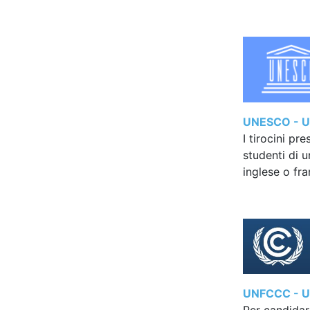
UNESCO - Uni
I tirocini pr
studenti di 
inglese o fr
UNFCCC - Un