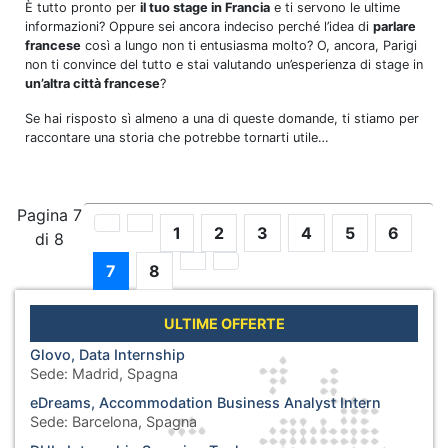
È tutto pronto per
il tuo stage in Francia
e ti servono le ultime
informazioni? Oppure sei ancora indeciso perché l’idea di
parlare
francese
così a lungo non ti entusiasma molto? O, ancora, Parigi
non ti convince del tutto e stai valutando un’esperienza di stage in
un’altra città francese
?
Se hai risposto sì almeno a una di queste domande, ti stiamo per
raccontare una storia che potrebbe tornarti utile…
Pagina 7
1
2
3
4
5
6
di 8
7
8
ULTIME OFFERTE
Glovo, Data Internship
Sede:
Madrid, Spagna
eDreams, Accommodation Business Analyst Intern
Sede:
Barcelona, Spagna