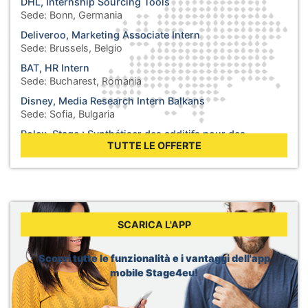
DHL, Internship Sourcing Tools
Sede:
Bonn, Germania
Deliveroo, Marketing Associate Intern
Sede:
Brussels, Belgio
BAT, HR Intern
Sede:
Bucharest, Romania
Disney, Media Research Intern Balkans
Sede:
Sofia, Bulgaria
Rolex, Stage : Synthétiser des additifs pour des
lubrifiants
TUTTE LE OFFERTE
Sede:
Biel, Svizzera
WHO, Internship - Business Operations
Sede:
Berlin, Germania
WHO, Internship - Nutrition and Food Safety
Sede:
Geneva, Svizzera
SCARICA L'APP
Dior, Merchandising Intern
Sede:
Brussels, Belgio
Scopri tutte le funzionalità e i vantaggi dell'app
mobile Stage4eu!