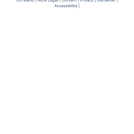
Chi siamo
|
Note Legali
|
Contatti
|
Privacy
|
Disclaimer
|
Accessibilità
|