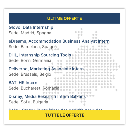
ULTIME OFFERTE
Glovo, Data Internship
Sede:
Madrid, Spagna
eDreams, Accommodation Business Analyst Intern
Sede:
Barcelona, Spagna
DHL, Internship Sourcing Tools
Sede:
Bonn, Germania
Deliveroo, Marketing Associate Intern
Sede:
Brussels, Belgio
BAT, HR Intern
Sede:
Bucharest, Romania
Disney, Media Research Intern Balkans
Sede:
Sofia, Bulgaria
Rolex, Stage : Synthétiser des additifs pour des
lubrifiants
TUTTE LE OFFERTE
Sede:
Biel, Svizzera
WHO, Internship - Business Operations