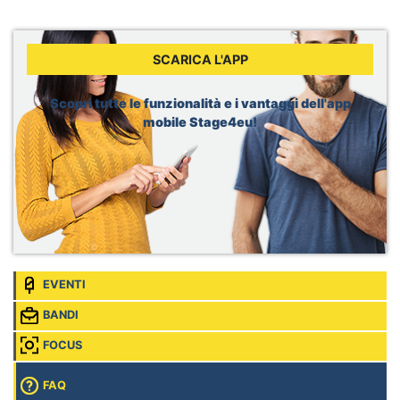
Sede:
Berlin, Germania
WHO, Internship - Nutrition and Food Safety
Sede:
Geneva, Svizzera
SCARICA L'APP
Dior, Merchandising Intern
Sede:
Brussels, Belgio
Scopri tutte le funzionalità e i vantaggi dell'app
mobile Stage4eu!
EVENTI
BANDI
FOCUS
FAQ