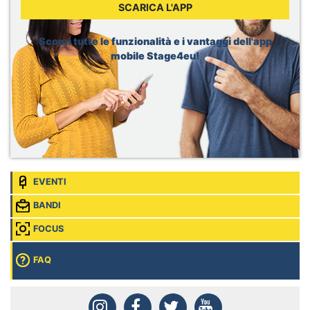
Sede:
Geneva, Svizzera
SCARICA L'APP
Dior, Merchandising Intern
Sede:
Brussels, Belgio
Scopri tutte le funzionalità e i vantaggi dell'app
mobile Stage4eu!
EVENTI
BANDI
FOCUS
FAQ