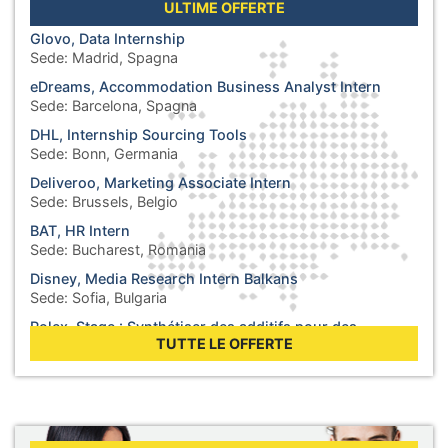
ULTIME OFFERTE
Glovo, Data Internship
Sede:
Madrid, Spagna
eDreams, Accommodation Business Analyst Intern
Sede:
Barcelona, Spagna
DHL, Internship Sourcing Tools
Sede:
Bonn, Germania
Deliveroo, Marketing Associate Intern
Sede:
Brussels, Belgio
BAT, HR Intern
Sede:
Bucharest, Romania
Disney, Media Research Intern Balkans
Sede:
Sofia, Bulgaria
Rolex, Stage : Synthétiser des additifs pour des
lubrifiants
TUTTE LE OFFERTE
Sede:
Biel, Svizzera
WHO, Internship - Business Operations
Sede:
Berlin, Germania
WHO, Internship - Nutrition and Food Safety