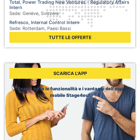
Total, Power Trading New Ventures – Regulatory Affairs
Intern
Sede:
Genève, Svizzera
Refresco, Internal Control Intern
Sede:
Rotterdam, Paesi Bassi
Mercedes Benz, Intern Financial Reporting IFRS
TUTTE LE OFFERTE
Sede:
Stuttgart, Germania
Danfoss, Talent Acquisition Intern
Sede:
Kolding, Danimarca
Capgemini, Intern Full-stack Developer (Java)
Sede:
Wroclaw, Polonia
SCARICA L'APP
JLL, Stagiaire Responsable de projets AMO/MOD
Sede:
Lille, Francia
Scopri tutte le funzionalità e i vantaggi dell'app
mobile Stage4eu!