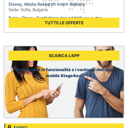
Disney, Media Research Intern Balkans
Sede:
Sofia, Bulgaria
Rolex, Stage : Synthétiser des additifs pour des
lubrifiants
TUTTE LE OFFERTE
Sede:
Biel, Svizzera
WHO, Internship - Business Operations
Sede:
Berlin, Germania
WHO, Internship - Nutrition and Food Safety
Sede:
Geneva, Svizzera
SCARICA L'APP
Dior, Merchandising Intern
Sede:
Brussels, Belgio
Scopri tutte le funzionalità e i vantaggi dell'app
mobile Stage4eu!
EVENTI