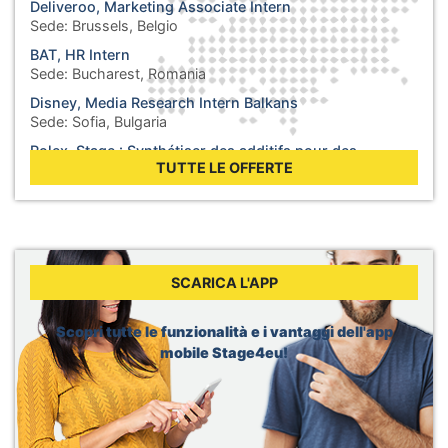
Deliveroo, Marketing Associate Intern
Sede:
Brussels, Belgio
BAT, HR Intern
Sede:
Bucharest, Romania
Disney, Media Research Intern Balkans
Sede:
Sofia, Bulgaria
Rolex, Stage : Synthétiser des additifs pour des
lubrifiants
TUTTE LE OFFERTE
Sede:
Biel, Svizzera
WHO, Internship - Business Operations
Sede:
Berlin, Germania
WHO, Internship - Nutrition and Food Safety
Sede:
Geneva, Svizzera
SCARICA L'APP
Dior, Merchandising Intern
Sede:
Brussels, Belgio
Scopri tutte le funzionalità e i vantaggi dell'app
mobile Stage4eu!