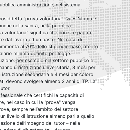
pubblica amministrazione, nel sistema
cosiddetta “prova volontaria”. Quest’ultima è
anche nella sanità, nella pubblica
a volontaria" significa che non si è pagati
are dal lavoro ed un pasto. Nel caso di
 ammonta al 70% dello stipendio base, riferito
alario minimo definito per legge.
truzione: per esempio nel settore pubblico e
hanno un’istruzione universitaria, 8 mesi per
n istruzione secondaria e 4 mesi per coloro
ati devono svolgere almeno 2 anni di TP. La
utor.
essionale che certifichi le capacità di
e, nel caso in cui la "prova" venga
rove, sempre nell’ambito del settore
un livello di istruzione almeno pari a quello
tazione dell’impegno del tutor – nella