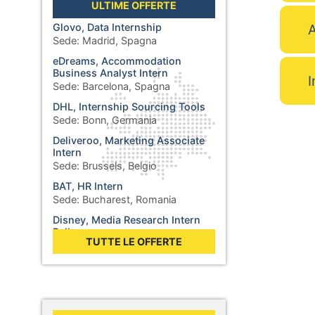
ULTIME OFFERTE
Glovo, Data Internship
A
Sede:
Madrid, Spagna
eDreams, Accommodation
Business Analyst Intern
I
Sede:
Barcelona, Spagna
DHL, Internship Sourcing Tools
Sede:
Bonn, Germania
Deliveroo, Marketing Associate
Intern
Sede:
Brussels, Belgio
BAT, HR Intern
Sede:
Bucharest, Romania
Disney, Media Research Intern
Balkans
TUTTE LE OFFERTE
Sede:
Sofia, Bulgaria
Rolex, Stage : Synthétiser des
additifs pour des lubrifiants
Sede:
Biel, Svizzera
WHO, Internship - Business