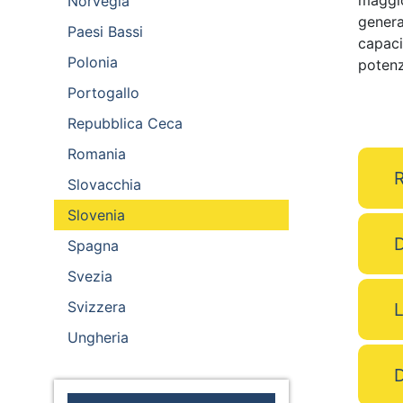
maggio
Norvegia
genera
Paesi Bassi
capaci
Polonia
potenzi
Portogallo
Repubblica Ceca
Romania
R
Slovacchia
Slovenia
D
Spagna
Svezia
Svizzera
L
Ungheria
D