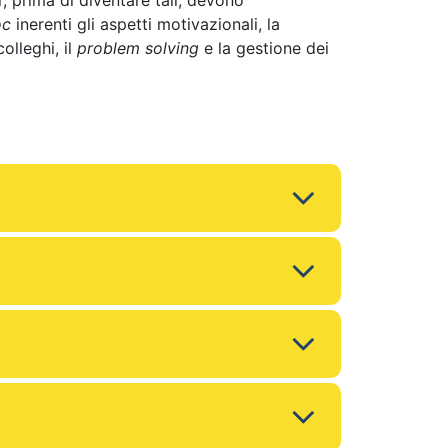
r, prima di diventare tali, devono
oc
inerenti gli aspetti motivazionali, la
lleghi, il
problem solving
e la gestione dei