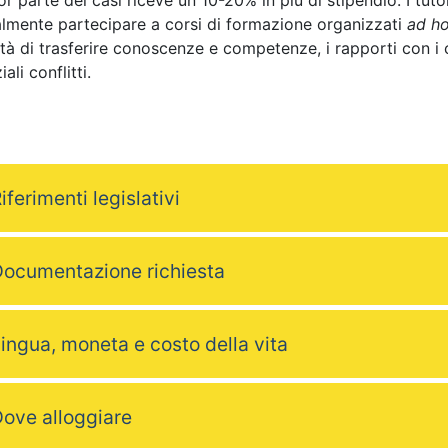
r parte dei casi riceve un 10-20% in più di stipendio. I tuto
lmente partecipare a corsi di formazione organizzati
ad h
tà di trasferire conoscenze e competenze, i rapporti con i co
ali conflitti.
iferimenti legislativi
ocumentazione richiesta
ingua, moneta e costo della vita
ove alloggiare