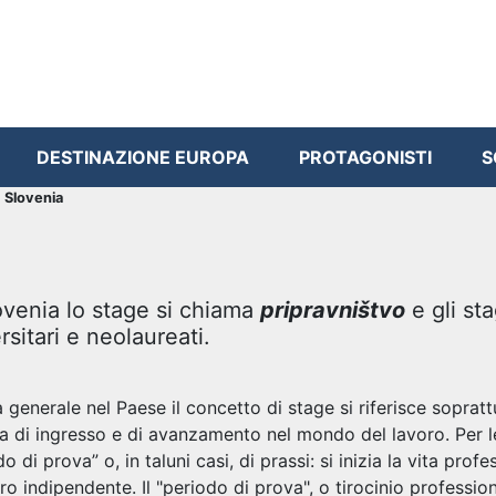
DESTINAZIONE EUROPA
PROTAGONISTI
S
 Slovenia
ovenia lo stage si chiama
pripravništvo
e gli st
rsitari e neolaureati.
ea generale nel Paese il concetto di stage si riferisce sopra
a di ingresso e di avanzamento nel mondo del lavoro. Per le 
o di prova” o, in taluni casi, di prassi: si inizia la vita pro
ro indipendente. Il "periodo di prova", o tirocinio profession