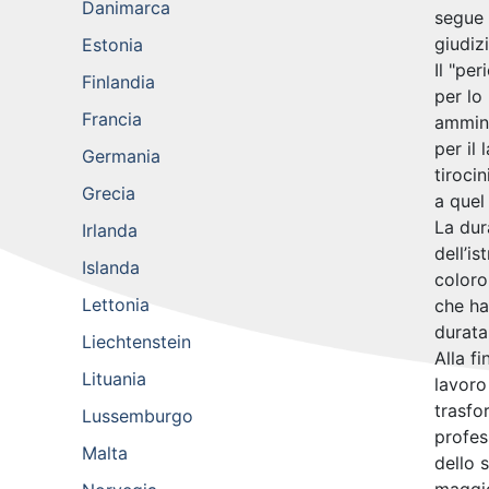
Danimarca
segue 
giudizi
Estonia
Il "pe
Finlandia
per lo
Francia
ammini
per il
Germania
tiroci
Grecia
a quel
La dur
Irlanda
dell’is
Islanda
coloro
Lettonia
che ha
durata
Liechtenstein
Alla f
Lituania
lavoro
trasfo
Lussemburgo
profes
Malta
dello 