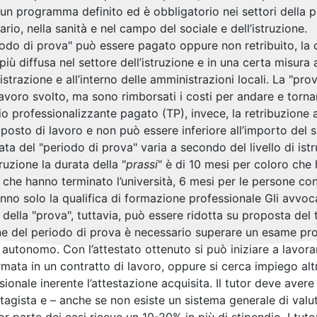
un programma definito ed è obbligatorio nei settori della 
ario, nella sanità e nel campo del sociale e dell’istruzione.
riodo di prova" può essere pagato oppure non retribuito, la 
 più diffusa nel settore dell’istruzione e in una certa misura 
strazione e all’interno delle amministrazioni locali. La "prov
 lavoro svolto, ma sono rimborsati i costi per andare e torn
nio professionalizzante pagato (TP), invece, la retribuzione
 posto di lavoro e non può essere inferiore all’importo del s
ata del "periodo di prova" varia a secondo del livello di is
truzione la durata della "
prassi
" è di 10 mesi per coloro che 
 che hanno terminato l’università, 6 mesi per le persone co
nno solo la qualifica di formazione professionale Gli avvoc
 della "prova", tuttavia, può essere ridotta su proposta del t
ine del periodo di prova è necessario superare un esame prof
 autonomo. Con l’attestato ottenuto si può iniziare a lavorar
rmata in un contratto di lavoro, oppure si cerca impiego alt
sionale inerente l’attestazione acquisita. Il tutor deve avere 
stagista e – anche se non esiste un sistema generale di valu