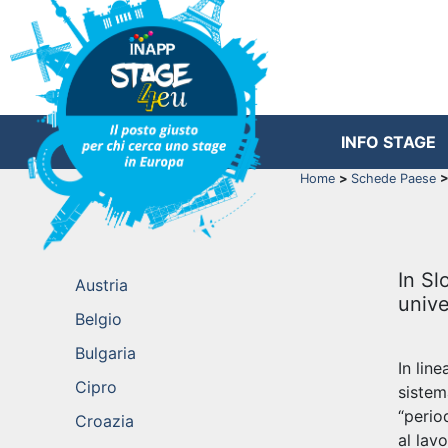
INFO STAGE
Home
>
Schede Paese
>
In Sl
Austria
unive
Belgio
Bulgaria
In lin
Cipro
sistem
“period
Croazia
al lavo